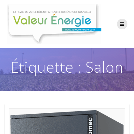
Passer
au
contenu
Étiquette :
Salon