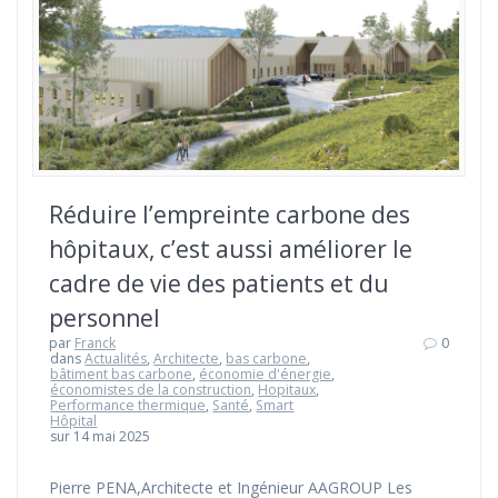
Réduire l’empreinte carbone des
hôpitaux, c’est aussi améliorer le
cadre de vie des patients et du
personnel
par
Franck
0
dans
Actualités
,
Architecte
,
bas carbone
,
bâtiment bas carbone
,
économie d'énergie
,
économistes de la construction
,
Hopitaux
,
Performance thermique
,
Santé
,
Smart
Hôpital
sur 14 mai 2025
Pierre PENA,Architecte et Ingénieur AAGROUP Les