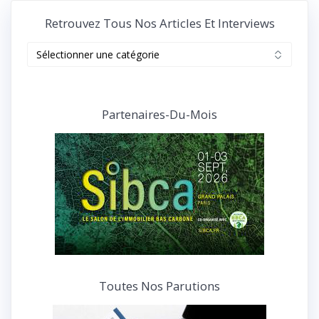
Retrouvez Tous Nos Articles Et Interviews
Retrouvez
tous
nos
articles
et
Partenaires-Du-Mois
interviews
Toutes Nos Parutions