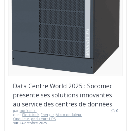
Data Centre World 2025 : Socomec
présente ses solutions innovantes
au service des centres de données
par
bprfrance
0
dans
Electricité
,
Energie
,
Micro onduleur
,
Onduleur
,
onduleurs UPS
sur 24 octobre 2025