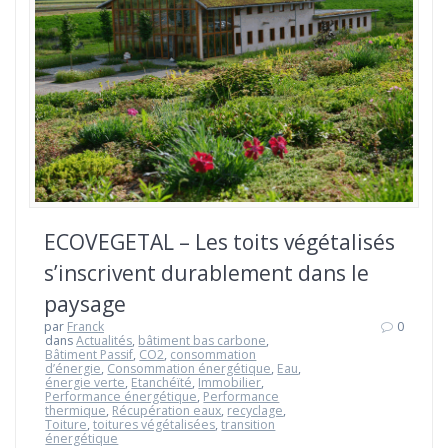
ECOVEGETAL – Les toits végétalisés
s’inscrivent durablement dans le
paysage
par
Franck
0
dans
Actualités
,
bâtiment bas carbone
,
Bâtiment Passif
,
CO2
,
consommation
d’énergie
,
Consommation énergétique
,
Eau
,
énergie verte
,
Etanchéïté
,
Immobilier
,
Performance énergétique
,
Performance
thermique
,
Récupération eaux
,
recyclage
,
Toiture
,
toitures végétalisées
,
transition
énergétique