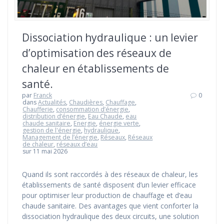
Dissociation hydraulique : un levier
d’optimisation des réseaux de
chaleur en établissements de
santé.
par
Franck
0
dans
Actualités
,
Chaudières
,
Chauffage
,
Chaufferie
,
consommation d’énergie
,
distribution d’énergie
,
Eau Chaude
,
eau
chaude sanitaire
,
Energie
,
énergie verte
,
gestion de l'énergie
,
hydraulique
,
Management de l’énergie
,
Réseaux
,
Réseaux
de chaleur
,
réseaux d’eau
sur 11 mai 2026
Quand ils sont raccordés à des réseaux de chaleur, les
établissements de santé disposent d’un levier efficace
pour optimiser leur production de chauffage et d’eau
chaude sanitaire. Des avantages que vient conforter la
dissociation hydraulique des deux circuits, une solution