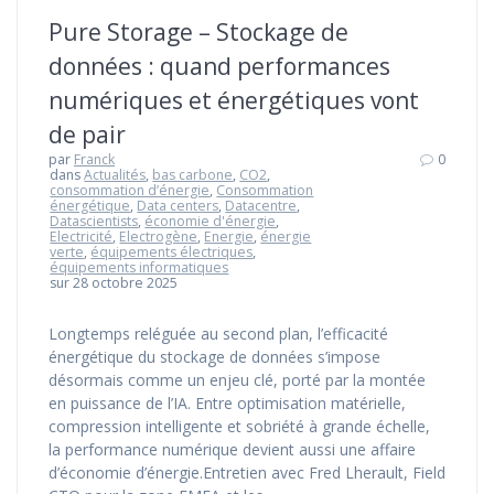
Pure Storage – Stockage de
données : quand performances
numériques et énergétiques vont
de pair
par
Franck
0
dans
Actualités
,
bas carbone
,
CO2
,
consommation d’énergie
,
Consommation
énergétique
,
Data centers
,
Datacentre
,
Datascientists
,
économie d'énergie
,
Electricité
,
Electrogène
,
Energie
,
énergie
verte
,
équipements électriques
,
équipements informatiques
sur 28 octobre 2025
Longtemps reléguée au second plan, l’efficacité
énergétique du stockage de données s’impose
désormais comme un enjeu clé, porté par la montée
en puissance de l’IA. Entre optimisation matérielle,
compression intelligente et sobriété à grande échelle,
la performance numérique devient aussi une affaire
d’économie d’énergie.Entretien avec Fred Lherault, Field