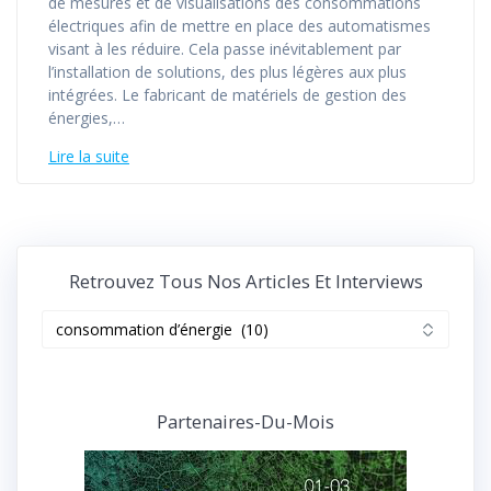
de mesures et de visualisations des consommations
électriques afin de mettre en place des automatismes
visant à les réduire. Cela passe inévitablement par
l’installation de solutions, des plus légères aux plus
intégrées. Le fabricant de matériels de gestion des
énergies,…
Lire la suite
Retrouvez Tous Nos Articles Et Interviews
Retrouvez
tous
nos
articles
et
Partenaires-Du-Mois
interviews