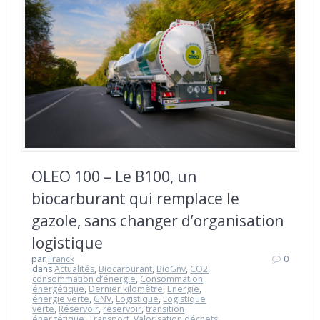
OLEO 100 – Le B100, un
biocarburant qui remplace le
gazole, sans changer d’organisation
logistique
par
Franck
0
dans
Actualités
,
Biocarburant
,
BioGnv
,
CO2
,
consommation d’énergie
,
Consommation
énergétique
,
Dernier kilomètre
,
Energie
,
énergie verte
,
GNV
,
Logistique
,
Logistique
verte
,
Réservoir
,
reservoir
,
transition
énergétique
,
Transport
,
Valorisation déchets