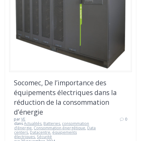
Socomec, De l’importance des
équipements électriques dans la
réduction de la consommation
d’énergie
par
VE
0
dans
Actualités
,
Batteries
,
consommation
d’énergie
,
Consommation énergétique
,
Data
centers
,
Datacentre
,
équipements
électriques
,
Sécurité