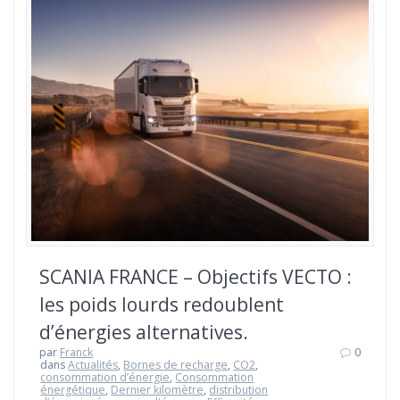
SCANIA FRANCE – Objectifs VECTO :
les poids lourds redoublent
d’énergies alternatives.
par
Franck
0
dans
Actualités
,
Bornes de recharge
,
CO2
,
consommation d’énergie
,
Consommation
énergétique
,
Dernier kilomètre
,
distribution