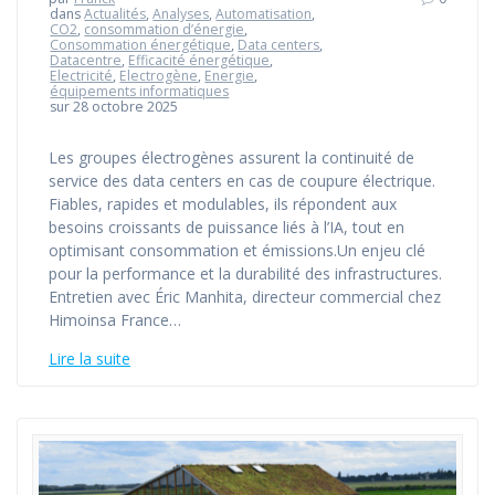
dans
Actualités
,
Analyses
,
Automatisation
,
CO2
,
consommation d’énergie
,
Consommation énergétique
,
Data centers
,
Datacentre
,
Efficacité énergétique
,
Electricité
,
Electrogène
,
Energie
,
équipements informatiques
sur 28 octobre 2025
Les groupes électrogènes assurent la continuité de
service des data centers en cas de coupure électrique.
Fiables, rapides et modulables, ils répondent aux
besoins croissants de puissance liés à l’IA, tout en
optimisant consommation et émissions.Un enjeu clé
pour la performance et la durabilité des infrastructures.
Entretien avec Éric Manhita, directeur commercial chez
Himoinsa France…
Lire la suite