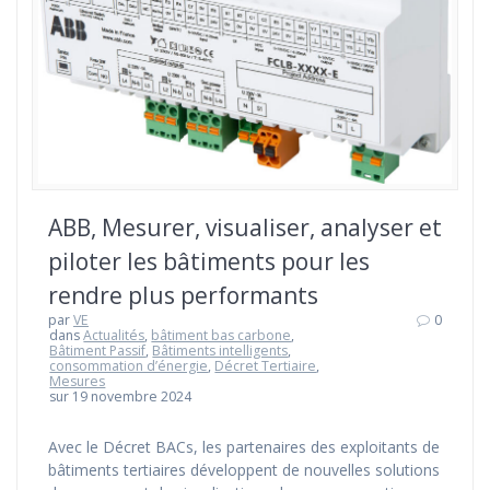
ABB, Mesurer, visualiser, analyser et
piloter les bâtiments pour les
rendre plus performants
par
VE
0
dans
Actualités
,
bâtiment bas carbone
,
Bâtiment Passif
,
Bâtiments intelligents
,
consommation d’énergie
,
Décret Tertiaire
,
Mesures
sur 19 novembre 2024
Avec le Décret BACs, les partenaires des exploitants de
bâtiments tertiaires développent de nouvelles solutions