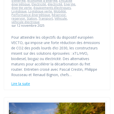
d’énergie
,
économie d'énergie
,
Efficacité
énergétique
,
Electricité
,
électricité
,
Energie
,
énergie verte
,
équipements électriques
,
Logistique
,
Logistique verte
,
Mobilité
,
Performance énergétique
,
Réservoir
,
reservoir
,
Station
,
Transport
,
Véhicule
,
véhicule électrique
sur 12 novembre 2025
Pour atteindre les objectifs du dispositif européen
VECTO, qui impose une forte réduction des émissions
de CO2 des poids lourds d’ici 2030, les constructeurs
misent sur des solutions éprouvées : xTL/HVO,
biodiesel, biogaz ou électricité. Des alternatives
matures pour accélérer la décarbonation du fret
routier. Entretien croisé avec Pascal Crestin, Philippe
Rousseau et Renaud Bignon, chefs…
Lire la suite