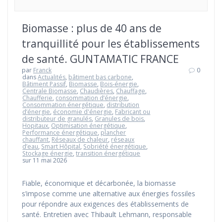
Biomasse : plus de 40 ans de
tranquillité pour les établissements
de santé. GUNTAMATIC FRANCE
par
Franck
0
dans
Actualités
,
bâtiment bas carbone
,
Bâtiment Passif
,
Biomasse
,
Bois-énergie
,
Centrale Biomasse
,
Chaudières
,
Chauffage
,
Chaufferie
,
consommation d’énergie
,
Consommation énergétique
,
distribution
d’énergie
,
économie d'énergie
,
Fabricant ou
distributeur de granulés
,
Granules de bois
,
Hopitaux
,
Optimisation énergétique
,
Performance énergétique
,
plancher
chauffant
,
Réseaux de chaleur
,
réseaux
d’eau
,
Smart Hôpital
,
Sobriété énergétique
,
Stockage énergie
,
transition énergétique
sur 11 mai 2026
Fiable, économique et décarbonée, la biomasse
s’impose comme une alternative aux énergies fossiles
pour répondre aux exigences des établissements de
santé. Entretien avec Thibault Lehmann, responsable