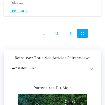
fluides…
Lire la suite
Navigation
Page
Page
Page
Page
1
…
48
49
50
au
sein
des
Retrouvez Tous Nos Articles Et Interviews
articles
Retrouvez
tous
nos
articles
et
Partenaires-Du-Mois
interviews