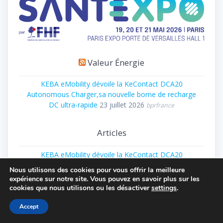
Valeur Énergie
KEBA eMobility dévoile la KeContact DCA20
Autonomous Charger,sa nouvelle borne de recharge
DC ultra-rapide
23 juillet 2026
bprfrance
Articles
KEBA eMobility dévoile la KeContact DCA20
Autonomous Charger,sa nouvelle borne de recharge
Nous utilisons des cookies pour vous offrir la meilleure
DC ultra-rapide
expérience sur notre site. Vous pouvez en savoir plus sur les
cookies que nous utilisons ou les désactiver
settings
.
Qair et PowerUp s’associent pour renforcer la sécurité
et la performance des installations BESS de Stor’Sun à
Accept
Maurice