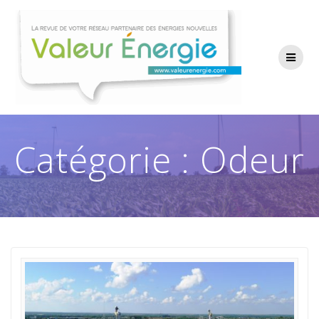
Passer
au
contenu
Catégorie :
Odeur