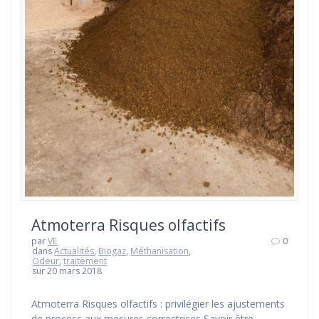
Atmoterra Risques olfactifs
par
VE
0
dans
Actualités
,
Biogaz
,
Méthanisation
,
Odeur
,
traitement
sur 20 mars 2018
Atmoterra Risques olfactifs : privilégier les ajustements
de process aux mesures correctrices Savoir être