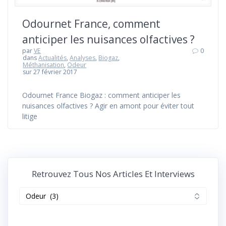
Odournet France, comment
anticiper les nuisances olfactives ?
par
VE
0
dans
Actualités
,
Analyses
,
Biogaz
,
Méthanisation
,
Odeur
sur 27 février 2017
Odournet France Biogaz : comment anticiper les
nuisances olfactives ? Agir en amont pour éviter tout
litige
Retrouvez Tous Nos Articles Et Interviews
Retrouvez
tous
nos
articles