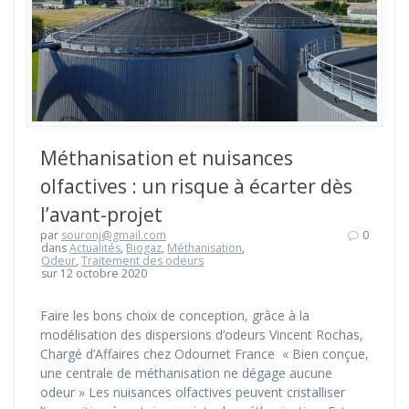
Méthanisation et nuisances
olfactives : un risque à écarter dès
l’avant-projet
par
souronj@gmail.com
0
dans
Actualités
,
Biogaz
,
Méthanisation
,
Odeur
,
Traitement des odeurs
sur 12 octobre 2020
Faire les bons choix de conception, grâce à la
modélisation des dispersions d’odeurs Vincent Rochas,
Chargé d’Affaires chez Odournet France « Bien conçue,
une centrale de méthanisation ne dégage aucune
odeur » Les nuisances olfactives peuvent cristalliser