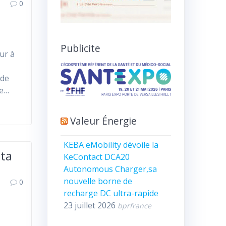
0
Publicite
ur à
 de
ce…
Valeur Énergie
KEBA eMobility dévoile la
ata
KeContact DCA20
Autonomous Charger,sa
nouvelle borne de
0
recharge DC ultra-rapide
23 juillet 2026
bprfrance