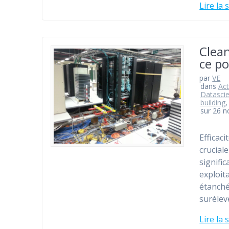
Lire la 
Clean
ce po
par
VE
dans
Act
Datascie
building
sur 26 
Efficac
crucial
signifi
exploit
étanché
surélev
Lire la 