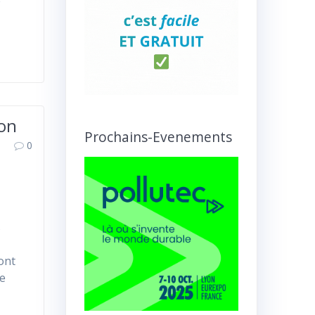
e
ion
Prochains-Evenements
0
s
ont
ne