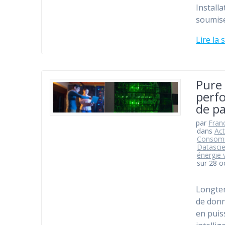
Install
soumise
Lire la 
Pure
perf
de pa
par
Fran
dans
Act
Consomm
Datascie
énergie 
sur 28 o
Longtem
de donn
en puis