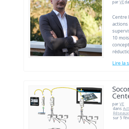
par
VE
d
Centre 
actions
supervi
10 mois
concept
réducti
Lire la 
Socom
Cente
par
VE
dans
Act
Réseaux
sur 5 fé