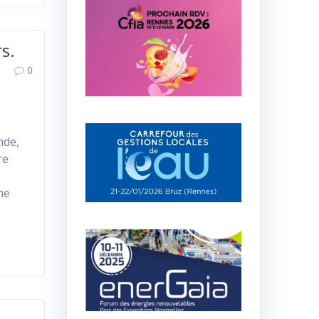
s.
0
nde,
re
ne