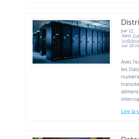
Distr
par
VE
dans
Dat
onduleu
sur 20 
Avec l’
les Dat
numériq
transit
aliment
interru
Lire la 