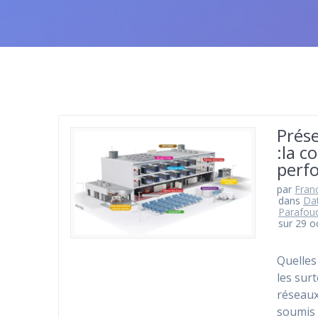
Prése
:la c
perf
par
Fran
dans
Dat
Parafou
sur 29 o
Quelles
les sur
réseaux
soumis à