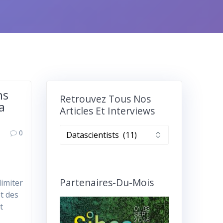
ns
Retrouvez Tous Nos
a
Articles Et Interviews
Retrouvez
0
tous
nos
articles
et
Partenaires-Du-Mois
limiter
interviews
et des
t