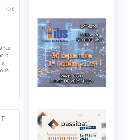
0
rance
r la
 la
vous
oT