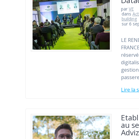
Data
par
VE
dans
Act
building
sur 6 s
LE REN
FRANCE 
réservé
digitali
gestion
passere
Lire la 
Etabl
au se
Advi