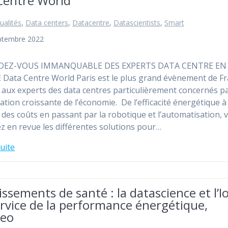
centre World
ualités
,
Data centers
,
Datacentre
,
Datascientists
,
Smart
eptembre 2022
DEZ-VOUS IMMANQUABLE DES EXPERTS DATA CENTRE EN
Data Centre World Paris est le plus grand évènement de F
 aux experts des data centres particulièrement concernés pa
sation croissante de l’économie. De l’efficacité énergétique à
 des coûts en passant par la robotique et l’automatisation, 
z en revue les différentes solutions pour…
suite
issements de santé : la datascience et l’I
rvice de la performance énergétique,
zeo