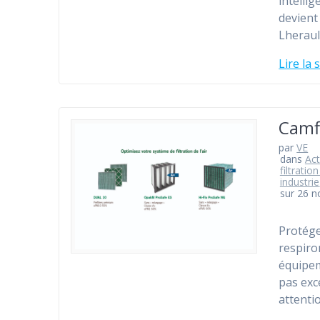
intelli
devient
Lheraul
Lire la 
Camfi
par
VE
dans
Act
filtration
industrie
sur 26 
Protéger
respiro
équipem
pas exc
attentio