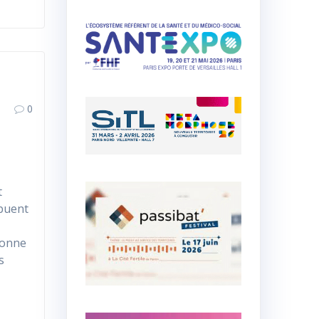
0
t
ibuent
 bonne
s