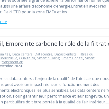
gente et sobriété à grande échelle, la performance numériqu
 aussi une affaire d’économie d’énergie.Entretien avec Fred
t, Field CTO pour la zone EMEA et les…
suite
l, Empreinte carbone le rôle de la filtrat
ualités
,
Data centers
,
Datacentre
,
Datascientists
,
Filtres ou
 industrielle
,
Qualité air
,
Smart building
,
Smart Hôpital
,
Smart
,
traitement air
novembre 2024
 les data centers : l’enjeu de la qualité de l’air L’air que nou
ns peut avoir un impact réel sur le fonctionnement des
ents électroniques les plus sensibles. Les data centers ne f
eption. Pour garantir leur performance et leur longévité, u
n particulière doit être portée à la qualité de l’air intérieur.…