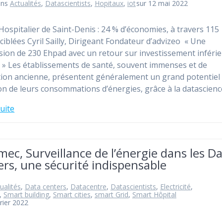
ans
Actualités
,
Datascientists
,
Hopitaux
,
iot
sur 12 mai 2022
Hospitalier de Saint-Denis : 24 % d’économies, à travers 115
 ciblées Cyril Sailly, Dirigeant Fondateur d’advizeo « Une
sion de 230 Ehpad avec un retour sur investissement inférie
 » Les établissements de santé, souvent immenses et de
ion ancienne, présentent généralement un grand potentiel
on de leurs consommations d’énergies, grâce à la datascien
suite
ec, Surveillance de l’énergie dans les D
rs, une sécurité indispensable
ualités
,
Data centers
,
Datacentre
,
Datascientists
,
Electricité
,
,
Smart building
,
Smart cities
,
smart Grid
,
Smart Hôpital
vrier 2022