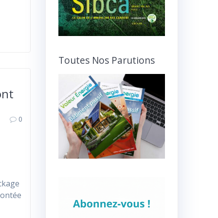
Toutes Nos Parutions
ont
0
ockage
montée