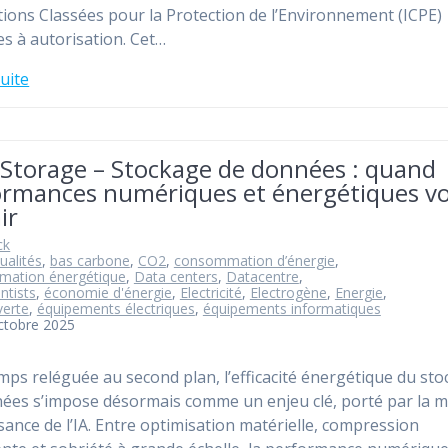
ations Classées pour la Protection de l’Environnement (ICPE)
s à autorisation. Cet…
suite
 Storage – Stockage de données : quand
ormances numériques et énergétiques v
ir
ck
ualités
,
bas carbone
,
CO2
,
consommation d’énergie
,
ation énergétique
,
Data centers
,
Datacentre
,
ntists
,
économie d'énergie
,
Electricité
,
Electrogène
,
Energie
,
verte
,
équipements électriques
,
équipements informatiques
ctobre 2025
ps reléguée au second plan, l’efficacité énergétique du st
ées s’impose désormais comme un enjeu clé, porté par la 
sance de l’IA. Entre optimisation matérielle, compression