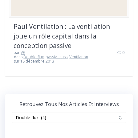
Paul Ventilation : La ventilation
joue un rôle capital dans la
conception passive
par
VE
0
dans
Double flux
,
passivHauss
,
Ventilation
sur 18 décembre 2013
Retrouvez Tous Nos Articles Et Interviews
Retrouvez
tous
nos
articles