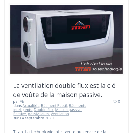
La ventilation double flux est la clé
de voûte de la maison passive.
par
VE
0
dans
Actualités
,
Bâtiment Passif
,
Bâtiments
intelligents
,
Double flux
,
Maison passive
,
Passive
,
passivHauss
,
Ventilation
sur 14 septembre 2020
Titan. La technologie intelligente au service de la