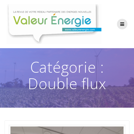
Passer
au
contenu
Catégorie :
Double flux