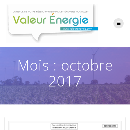
Passer
au
contenu
Mois :
octobre
2017