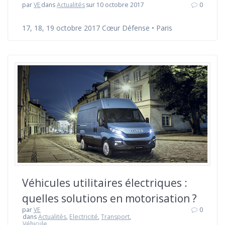
par
VE
dans
Actualités
sur 10 octobre 2017
0
17, 18, 19 octobre 2017 Cœur Défense • Paris
Véhicules utilitaires électriques :
quelles solutions en motorisation ?
par
VE
0
dans
Actualités
,
Electricité
,
Transport
,
Véhicule