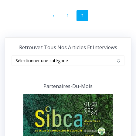
Navigation
Page
Page
1
2
au
sein
des
Retrouvez Tous Nos Articles Et Interviews
articles
Retrouvez
tous
nos
articles
et
Partenaires-Du-Mois
interviews