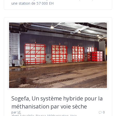
une station de 57 000 EH
Sogefa, Un système hybride pour la
méthanisation par voie sèche
par
VE
0
dans
Actualités
,
Biogaz
,
Méthanisation
,
Voie