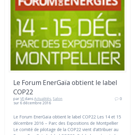
Le Forum EnerGaïa obtient le label
COP22
par
VE
dans
Actualités
,
Salon
0
sur 6 décembre 2016
Le Forum EnerGaïa obtient le label COP22 Les 14 et 15
décembre 2016 – Parc des Expositions de Montpellier
Le comité de pilotage de la COP22 vient d’attribuer au