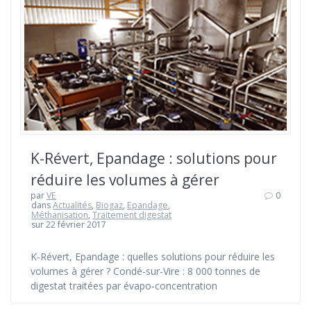
K-Révert, Epandage : solutions pour
réduire les volumes à gérer
par
VE
0
dans
Actualités
,
Biogaz
,
Epandage
,
Méthanisation
,
Traitement digestat
sur 22 février 2017
K-Révert, Epandage : quelles solutions pour réduire les
volumes à gérer ? Condé-sur-Vire : 8 000 tonnes de
digestat traitées par évapo-concentration