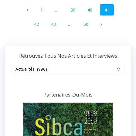
Navigation
Page
Page
Page
Page
1
…
39
40
41
au
sein
Page
Page
Page
42
43
…
50
des
articles
Retrouvez Tous Nos Articles Et Interviews
Retrouvez
tous
nos
articles
et
Partenaires-Du-Mois
interviews