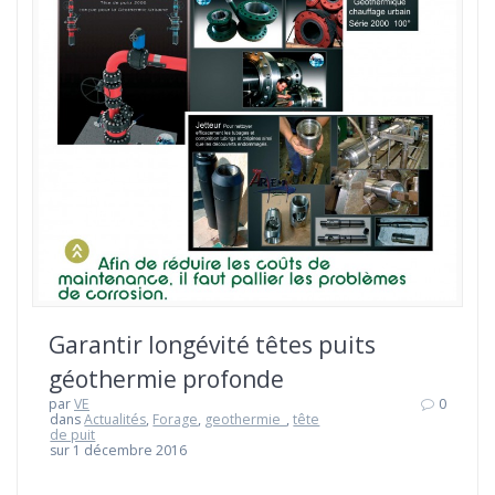
Garantir longévité têtes puits
géothermie profonde
par
VE
0
dans
Actualités
,
Forage
,
geothermie_
,
tête
de puit
sur 1 décembre 2016