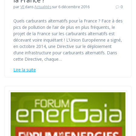
la France ?
par
VE
dans
Actualités
sur 6 décembre 2016
0
Quels carburants alternatifs pour la France ? Face à des
pics de pollution de l’air de plus en plus fréquents, le
projet de la France sur les carburants alternatifs est
décevant voire inquiétant ! L’Union Européenne a signé,
en octobre 2014, une Directive sur le déploiement
d’une infrastructure pour carburants alternatifs. Dans
cette Directive, chaque…
Lire la suite