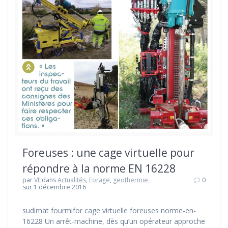
Foreuses : une cage virtuelle pour
répondre à la norme EN 16228
par
VE
dans
Actualités
,
Forage
,
geothermie_
0
sur 1 décembre 2016
sudimat fourmifor cage virtuelle foreuses norme-en-
16228 Un arrêt-machine, dès qu’un opérateur approche