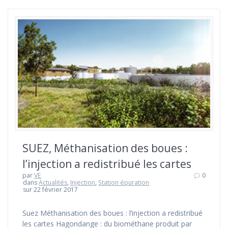
SUEZ, Méthanisation des boues :
l’injection a redistribué les cartes
par
VE
0
dans
Actualités
,
Injection
,
Station épuration
sur 22 février 2017
Suez Méthanisation des boues : l’injection a redistribué
les cartes Hagondange : du biométhane produit par