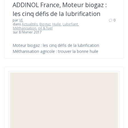
ADDINOL France, Moteur biogaz :
les cinq défis de la lubrification
par
VE
0
dans
Actualités
,
Biogaz
,
Huile
,
Lubirfiant
,
Méthanisation
,
oil & fuel
sur 8 février 2017
Moteur biogaz : les cinq défis de la lubrification
Méthanisation agricole : trouver la bonne huile