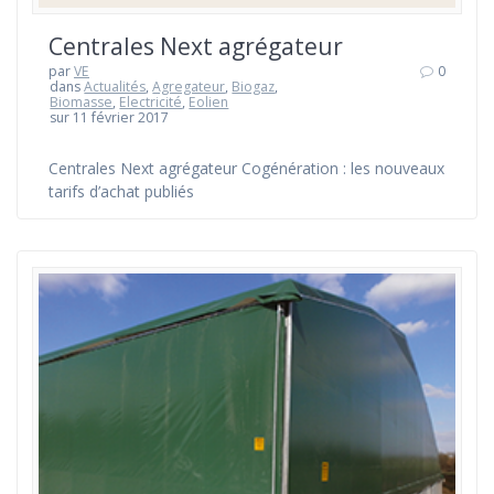
Centrales Next agrégateur
par
VE
0
dans
Actualités
,
Agregateur
,
Biogaz
,
Biomasse
,
Electricité
,
Eolien
sur 11 février 2017
Centrales Next agrégateur Cogénération : les nouveaux
tarifs d’achat publiés