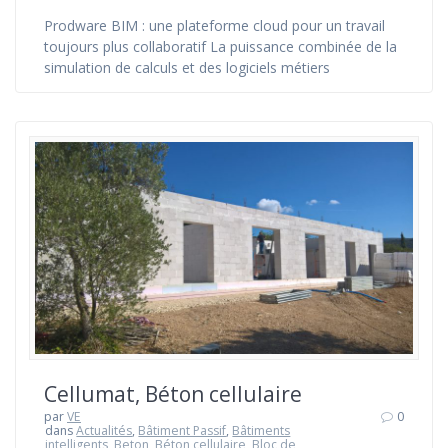
Prodware BIM : une plateforme cloud pour un travail
toujours plus collaboratif La puissance combinée de la
simulation de calculs et des logiciels métiers
Cellumat, Béton cellulaire
par
VE
0
dans
Actualités
,
Bâtiment Passif
,
Bâtiments
intelligents
,
Beton
,
Béton cellulaire
,
Bloc de