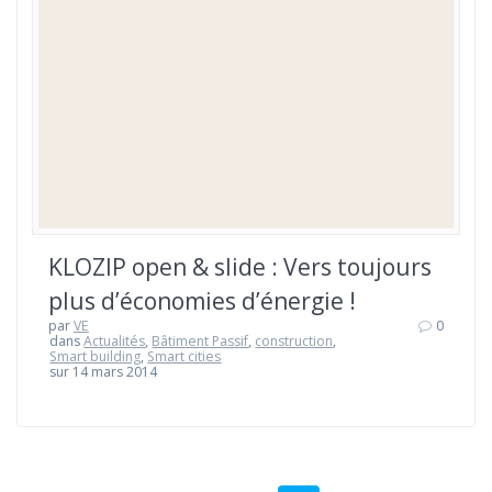
KLOZIP open & slide : Vers toujours
plus d’économies d’énergie !
par
VE
0
dans
Actualités
,
Bâtiment Passif
,
construction
,
Smart building
,
Smart cities
sur 14 mars 2014
Navigation