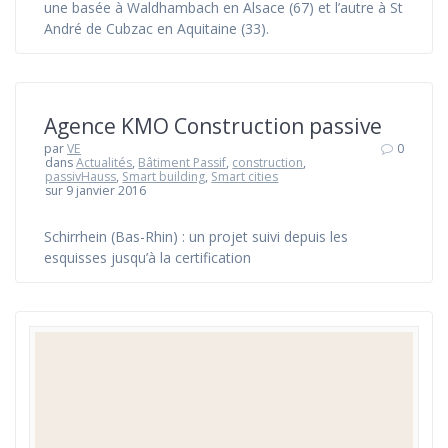
une basée à Waldhambach en Alsace (67) et l’autre à St
André de Cubzac en Aquitaine (33).
Agence KMO Construction passive
par
VE
0
dans
Actualités
,
Bâtiment Passif
,
construction
,
passivHauss
,
Smart building
,
Smart cities
sur 9 janvier 2016
Schirrhein (Bas-Rhin) : un projet suivi depuis les
esquisses jusqu’à la certification