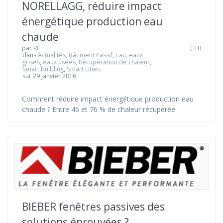
NORELLAGG, réduire impact
énergétique production eau
chaude
par
VE
0
dans
Actualités
,
Bâtiment Passif
,
Eau
,
eaux
grises
,
eaux usées
,
Récupération de chaleur
,
Smart building
,
Smart cities
sur 29 janvier 2016
Comment réduire impact énergétique production eau
chaude ? Entre 46 et 76 % de chaleur récupérée
BIEBER fenêtres passives des
solutions éprouvées ?