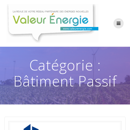
Passer
au
contenu
Catégorie :
Bâtiment Passif