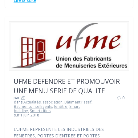
Lire la suite
UFME DEFENDRE ET PROMOUVOIR
UNE MENUISERIE DE QUALITE
par
VE
0
dans
Actualités
,
association
,
Bâtiment Passif
,
Bâtiments intelligents
,
fenêtre
,
Smart
building
,
Smart cities
sur 1 juin 2018
L’UFME REPRESENTE LES INDUSTRIELS DES
FENETRES, PORTES D’ENTREE ET PORTES