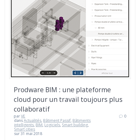
Prodware BIM : une plateforme
cloud pour un travail toujours plus
collaboratif
par
VE
0
dans
Actualités
,
Bâtiment Passif
,
Bâtiments
intelligents
,
BIM
,
Logiciels
,
Smart building
,
Smart cities
sur 31 mai 2018