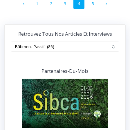
Page
Page
Page
Page
Page
1
2
3
4
5
au
sein
des
Retrouvez Tous Nos Articles Et Interviews
articles
Retrouvez
tous
nos
articles
et
Partenaires-Du-Mois
interviews