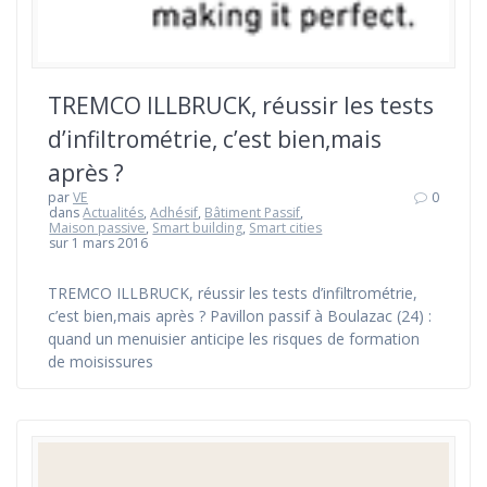
TREMCO ILLBRUCK, réussir les tests
d’infiltrométrie, c’est bien,mais
après ?
par
VE
0
dans
Actualités
,
Adhésif
,
Bâtiment Passif
,
Maison passive
,
Smart building
,
Smart cities
sur 1 mars 2016
TREMCO ILLBRUCK, réussir les tests d’infiltrométrie,
c’est bien,mais après ? Pavillon passif à Boulazac (24) :
quand un menuisier anticipe les risques de formation
de moisissures