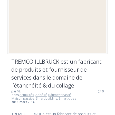
TREMCO ILLBRUCK est un fabricant
de produits et fournisseur de
services dans le domaine de
l’étanchéité & du collage
par
VE
0
dans
Actualités
,
Adhésif
,
Bâtiment Passif
,
Maison passive
,
Smart building
,
Smart cities
sur 1 mars 2016
TREMCO ILLBRUCK est un fabricant de produits et