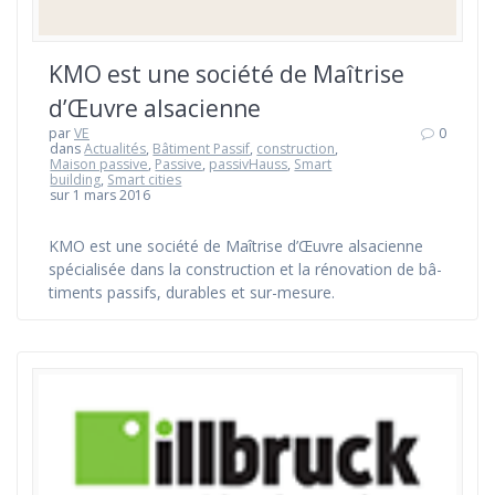
KMO est une so­cié­té de Maî­trise
d’Œu­vre al­sa­cienne
par
VE
0
dans
Actualités
,
Bâtiment Passif
,
construction
,
Maison passive
,
Passive
,
passivHauss
,
Smart
building
,
Smart cities
sur 1 mars 2016
KMO est une so­cié­té de Maî­trise d’Œu­vre al­sa­cienne
spé­cia­li­sée dans la cons­truc­tion et la ré­no­va­tion de bâ­
ti­ments passifs, du­ra­bles et sur-me­sure.