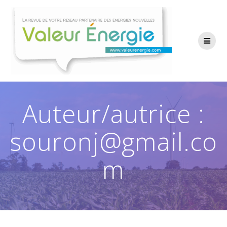
Passer
au
contenu
Auteur/autrice :
souronj@gmail.co
m