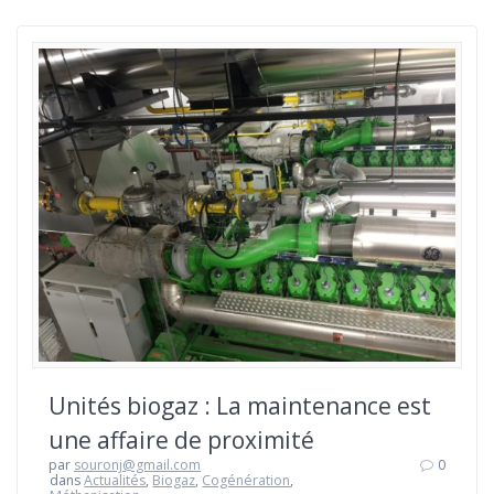
Unités biogaz : La maintenance est
une affaire de proximité
par
souronj@gmail.com
0
dans
Actualités
,
Biogaz
,
Cogénération
,