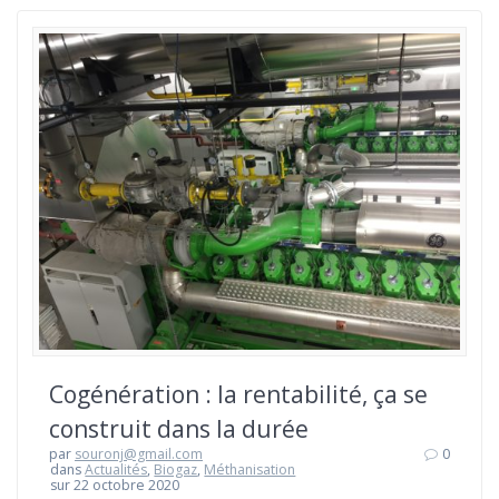
Cogénération : la rentabilité, ça se
construit dans la durée
par
souronj@gmail.com
0
dans
Actualités
,
Biogaz
,
Méthanisation
sur 22 octobre 2020