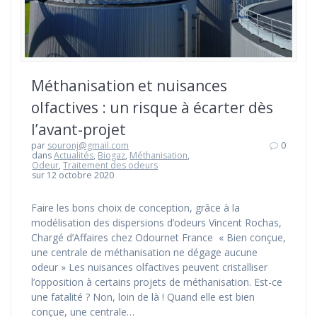
Méthanisation et nuisances
olfactives : un risque à écarter dès
l’avant-projet
par
souronj@gmail.com
0
dans
Actualités
,
Biogaz
,
Méthanisation
,
Odeur
,
Traitement des odeurs
sur 12 octobre 2020
Faire les bons choix de conception, grâce à la
modélisation des dispersions d’odeurs Vincent Rochas,
Chargé d’Affaires chez Odournet France « Bien conçue,
une centrale de méthanisation ne dégage aucune
odeur » Les nuisances olfactives peuvent cristalliser
l’opposition à certains projets de méthanisation. Est-ce
une fatalité ? Non, loin de là ! Quand elle est bien
conçue, une centrale…