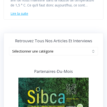
afin de nous maintenir dans la hausse de température
de 1,5 ° C. Ce qu’il faut donc aujourd’hui, ce sont…
Lire la suite
Retrouvez Tous Nos Articles Et Interviews
Retrouvez
tous
nos
articles
et
Partenaires-Du-Mois
interviews