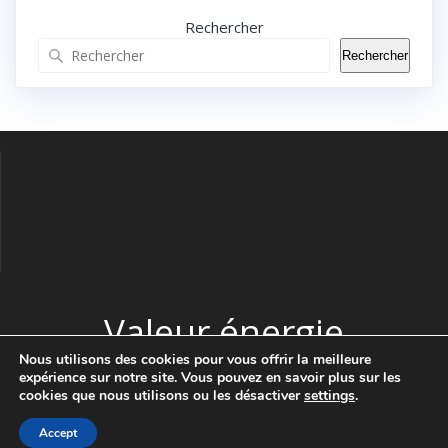
Rechercher
Rechercher
Valeur énergie
Nous utilisons des cookies pour vous offrir la meilleure
expérience sur notre site. Vous pouvez en savoir plus sur les
© 2026 Valeur énergie. Construit avec WordPress et le thème
cookies que nous utilisons ou les désactiver
settings
.
Highlight Theme
Accept