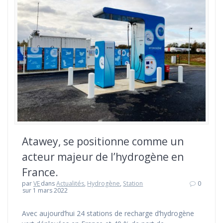
Atawey, se positionne comme un
acteur majeur de l’hydrogène en
France.
par
VE
dans
Actualités
,
Hydrogène
,
Station
0
sur 1 mars 2022
Avec aujourd’hui 24 stations de recharge d’hydrogène