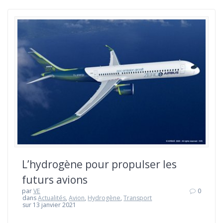
L’hydrogène pour propulser les
futurs avions
par
VE
0
dans
Actualités
,
Avion
,
Hydrogène
,
Transport
sur 13 janvier 2021