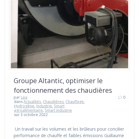
Groupe Altantic, optimiser le
fonctionnement des chaudières
par
Lea
0
dans
Actualités
,
Chaudières
,
Chauffage
,
Hydrogène
,
Industrie
,
Smart
agroalimentaire
,
Smart industrie
sur 3 octobre 2022
Un travail sur les volumes et les brûleurs pour concilier
performance de chauffe et faibles émissions Guillaume