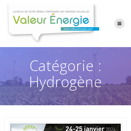
Passer
au
contenu
Catégorie :
Hydrogène