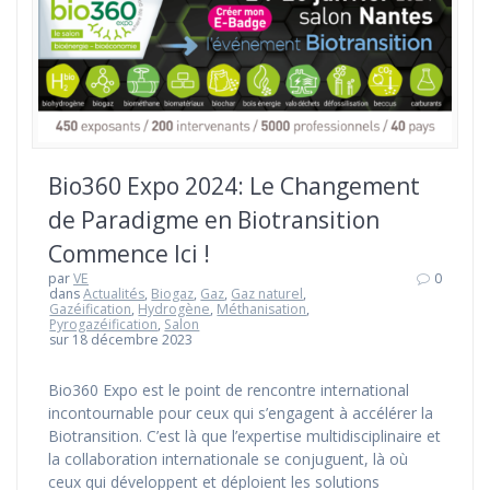
Bio360 Expo 2024: Le Changement
de Paradigme en Biotransition
Commence Ici !
par
VE
0
dans
Actualités
,
Biogaz
,
Gaz
,
Gaz naturel
,
Gazéification
,
Hydrogène
,
Méthanisation
,
Pyrogazéification
,
Salon
sur 18 décembre 2023
Bio360 Expo est le point de rencontre international
incontournable pour ceux qui s’engagent à accélérer la
Biotransition. C’est là que l’expertise multidisciplinaire et
la collaboration internationale se conjuguent, là où
ceux qui développent et déploient les solutions