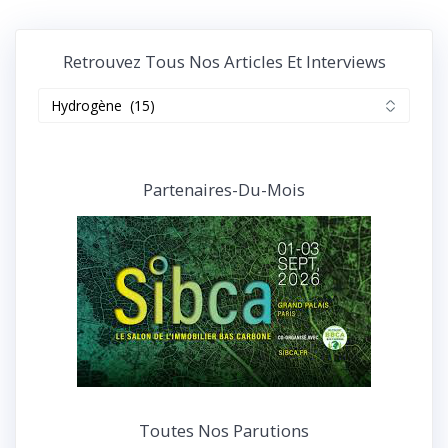
Retrouvez Tous Nos Articles Et Interviews
Retrouvez
tous
nos
articles
et
Partenaires-Du-Mois
interviews
Toutes Nos Parutions