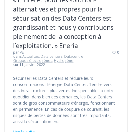
« L’intérêt pour les solutions
alternatives et propres pour la
sécurisation des Data Centers est
grandissant et nous y contribuons
pleinement de la conception à
l’exploitation. » Eneria
par
VE
0
dans
Actualités
,
Data centers
,
Datacentre
,
Groupes électrogènes
,
Hydrogène
sur 11 janvier 2022
Sécuriser les Data Centers et réduire leurs
consommations d’énergie Data Center. Tendre vers
des infrastructures plus vertes Indispensables à notre
quotidien dans bien des domaines, les Data Centers
sont de gros consommateurs d’énergie, fonctionnant
en permanence. En cas de coupure de courant, les
risques de pertes de données sont très importants,
aussi la sécurisation en…
Lire la suite