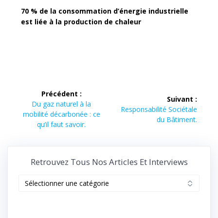
70 % de la consommation d’énergie industrielle
est liée à la production de chaleur
Navigation
Précédent :
Suivant :
de
Article
Du gaz naturel à la
Article
Responsabilité Sociétale
précédent :
mobilité décarbonée : ce
suivant :
du Bâtiment.
l’article
qu’il faut savoir.
Retrouvez Tous Nos Articles Et Interviews
Retrouvez
tous
nos
articles